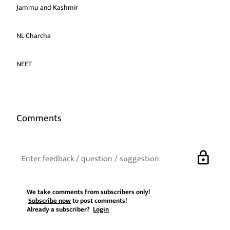
Jammu and Kashmir
NL Charcha
NEET
Comments
lock
We take comments from subscribers only!
Subscribe now
to post comments!
Already a subscriber?
Login