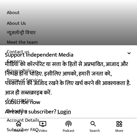
About
About Us
न्यूज़लॉन्ड्री विचार
Meet the team
Contact us
Support Independent Media
Support Independent Media
Careers
मीडिया को कॉरपोरेट या सत्ता के हितों से अप्रभावित, आजाद और
मीडिया को कॉरपोरेट या सत्ता के हितों से अप्रभावित, आजाद और
Privacy Policy
निष्पक्ष होना चाहिए. इसीलिए आपको, हमारी जनता को,
निष्पक्ष होना चाहिए. इसीलिए आपको, हमारी जनता को,
Terms of Services
पत्रकारिता को आजाद रखने के लिए खर्च करने की आवश्यकता है.
पत्रकारिता को आजाद रखने के लिए खर्च करने की आवश्यकता है.
आज ही सब्सक्राइब करें.
आज ही सब्सक्राइब करें.
Subscription
Subscribe now
Subscribe now
Subscribe
Already a subscriber?
Already a subscriber?
Login
Login
Account Details
home
ondemand_video
podcasts
widgets
Subscriber FAQ
Home
Video
Podcast
Search
More