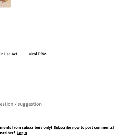
ir Use Act
Viral DRM
ments from subscribers only!
Subscribe now
to post comments!
bscriber?
Login