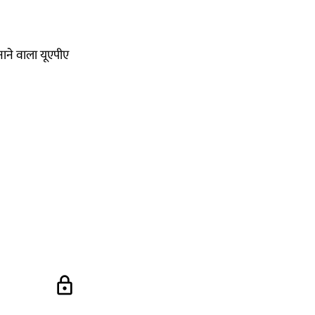
नाने वाला यूएपीए
lock