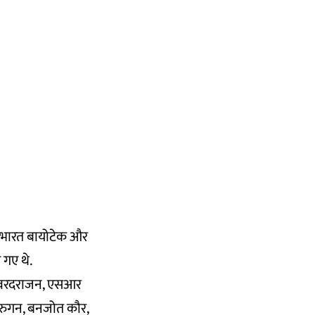
ें भारत बायोटेक और
 गए थे.
र्थ वरदराजन, एसआर
 मुरुगन, बनजोत कौर,