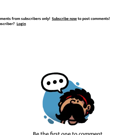
ments from subscribers only!
Subscribe now
to post comments!
bscriber?
Login
Be the first one to comment