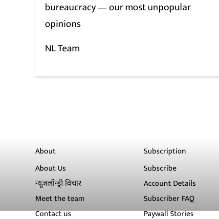
bureaucracy — our most unpopular
opinions
NL Team
About
Subscription
About Us
Subscribe
न्यूज़लॉन्ड्री विचार
Account Details
Meet the team
Subscriber FAQ
Contact us
Paywall Stories