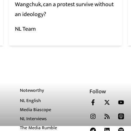
Wangchuk, can a protest survive without
an ideology?
NL Team
Noteworthy
Follow
NL English
Media Biascope
NL Interviews
The Media Rumble