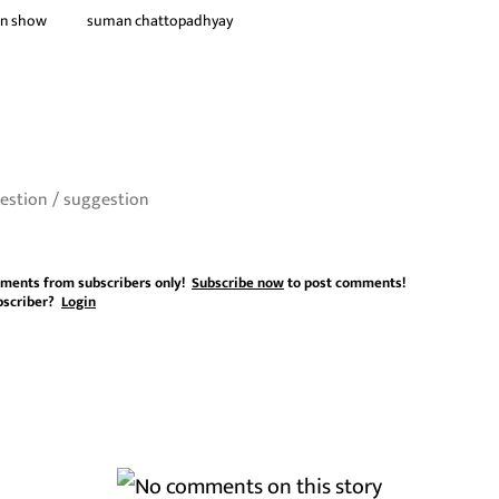
on show
suman chattopadhyay
ments from subscribers only!
Subscribe now
to post comments!
bscriber?
Login