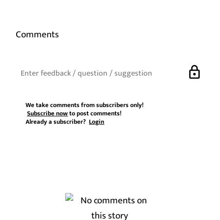
Comments
lock
We take comments from subscribers only!
Subscribe now
to post comments!
Already a subscriber?
Login