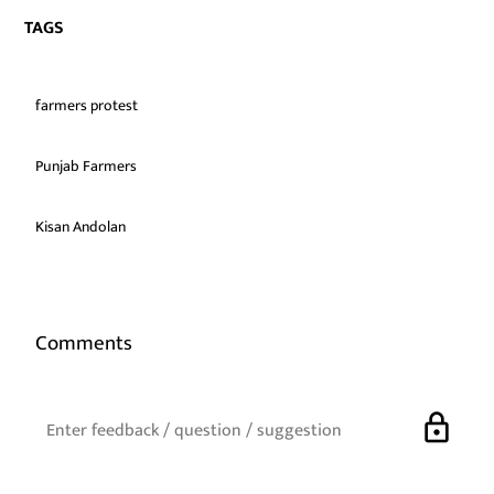
TAGS
farmers protest
Punjab Farmers
Kisan Andolan
Comments
lock