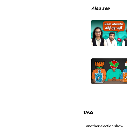
Also see
TAGS
another election show