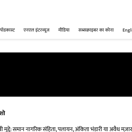
पॉडकास्ट
एनएल इंटरव्यूज
मीडिया
सब्सक्राइबर का कोना
Engl
शो
वी मुद्दे: समान नागरिक संहिता, पलायन, अंकिता भंडारी या अवैध मज़ा