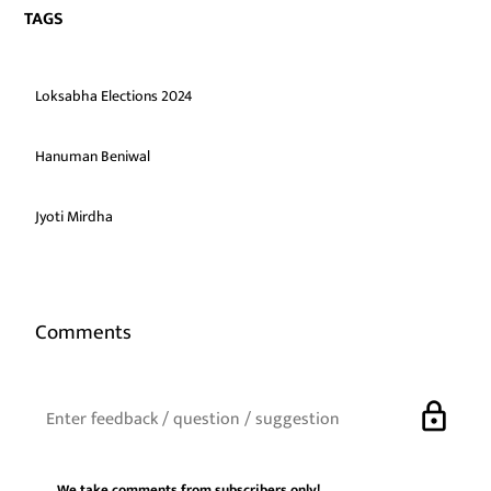
TAGS
Loksabha Elections 2024
Hanuman Beniwal
Jyoti Mirdha
Comments
lock
We take comments from subscribers only!