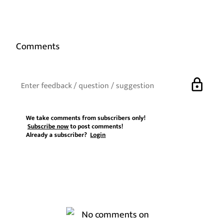
Comments
lock
We take comments from subscribers only!
Subscribe now
to post comments!
Already a subscriber?
Login