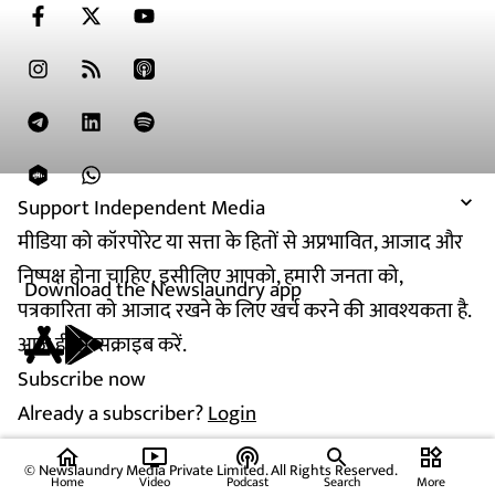
Support Independent Media
मीडिया को कॉरपोरेट या सत्ता के हितों से अप्रभावित, आजाद और
निष्पक्ष होना चाहिए. इसीलिए आपको, हमारी जनता को,
Download the Newslaundry app
पत्रकारिता को आजाद रखने के लिए खर्च करने की आवश्यकता है.
आज ही सब्सक्राइब करें.
Subscribe now
Already a subscriber?
Login
home
ondemand_video
podcasts
widgets
© Newslaundry Media Private Limited. All Rights Reserved.
Home
Video
Podcast
Search
More