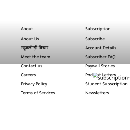
About
Subscription
About Us
Subscribe
न्यूज़लॉन्ड्री विचार
Account Details
Meet the team
Subscriber FAQ
Contact us
Paywall Stories
Careers
Podcast Letters
Privacy Policy
Student Subscription
Terms of Services
Newsletters