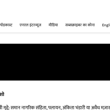
पॉडकास्ट
एनएल इंटरव्यूज
मीडिया
सब्सक्राइबर का कोना
Engl
शो
वी मुद्दे: समान नागरिक संहिता, पलायन, अंकिता भंडारी या अवैध मज़ा