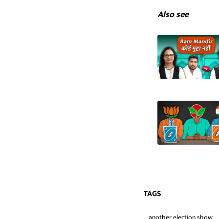
Also see
TAGS
another election show