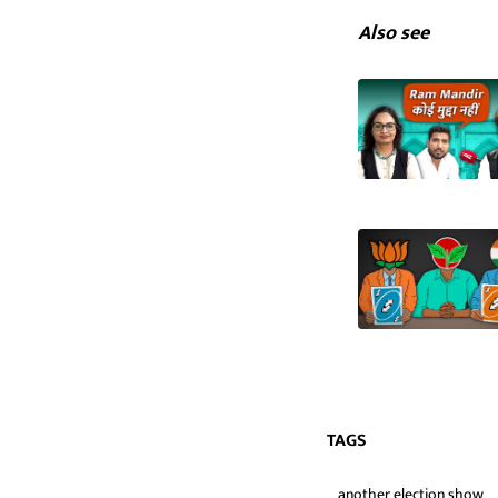
Also see
TAGS
another election show