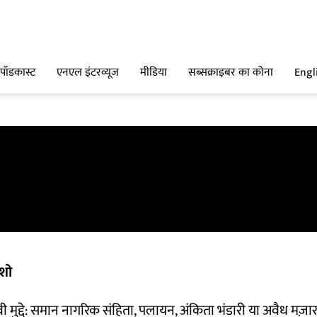
पॉडकास्ट
एनएल इंटरव्यूज
मीडिया
सब्सक्राइबर का कोना
Engl
शो
वी मुद्दे: समान नागरिक संहिता, पलायन, अंकिता भंडारी या अवैध मज़ा