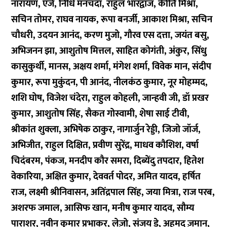
नारायण, एजे, निधि मनचंदा, राहुल भारद्वाज, कीर्ति मिश्रा,
सचिन तोमर, राघव नायक, रूपा बनर्जी, आकाश मिश्रा, सचिन
चौधरी, उदयन आनंद, करण मुजो, गौरव एस दत्ता, जयंत बसु,
अभिजनन झा, आशुतोष मित्तल, साहित कोगंती, अंकुर, सिंधु
कासुकुर्थी, मानस, अक्षय शर्मा, मंगेश शर्मा, विवेक मान, संदीप
कुमार, रूपा मुकुंदन, पी आनंद, नीलकंठ कुमार, नूर मोहम्मद,
शशि घोष, विजेश चंदेरा, राहुल कोहली, जान्हवी जी, डॉ प्रखर
कुमार, आशुतोष सिंह, सैकत गोस्वामी, शेषा साई टीवी,
श्रीकांत शुक्ला, अभिषेक ठाकुर, नागार्जुन रेड्डी, जिजो जॉर्ज,
अभिजीत, राहुल दिक्षित, प्रवीण सुरेंद्र, माधव कौशिश, वर्षा
चिदंबरम, पंकज, मनदीप कौर समरा, दिब्येंदु तपदार, हितेश
वेकारिया, अक्षित कुमार, देववर्त पोदर, अमित यादव, हर्षित
राज, लक्ष्मी श्रीनिवासन, अतिंद्रपाल सिंह, जया मित्रा, राज परब,
अशरफ जमाल, आसिफ खान, मनीष कुमार यादव, सौम्य
पाराशर, नवीन कुमार प्रभाकर, लेज़ो, संजय डे, अहमद ज़मान,