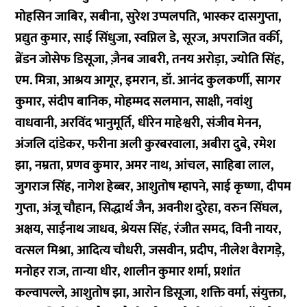
मोहसिन जाबिर, सबीना, सुरेश उप्पलपति, भास्कर दासगुप्ता,
प्रद्युत कुमार, साई सिंधुजा, स्वप्निल डे, सूरज, अपराजित वर्की,
ब्रेंडन जोसेफ डिसूजा, ज़ैनब जाबरी, तनय अरोड़ा, ज्योति सिंह,
एम. मित्रा, आश्रय आगूर, इमरान, डॉ. आनंद कुलकर्णी, सागर
कुमार, संदीप बानिक, मोहम्मद सलमान, साक्षी, नवांशु
वाधवानी, अरविंद भानुमूर्ति, धीरेन माहेश्वरी, संजीव मेनन,
अंजलि दांडेकर, फरीना अली कुरबरवाला, अबीरा दुबे, रमेश
झा, नम्रता, प्रणव कुमार, अमर नाथ, आंचल, साहिबा लाल,
जुगराज सिंह, नागेश हेब्बर, आशुतोष म्हापने, साई कृष्णा, दीपम
गुप्ता, अंजू चौहान, सिद्धार्थ जैन, अवनीश दुरेहा, वरुन सिंघल,
अक्षय, साईनाथ जाधव, श्रेयस सिंह, रंजीत समद, विनी नायर,
वत्सल मिश्रा, आदित्य चौधरी, जसवीन, प्रदीप, नीलेश वैरागड़े,
मनोहर राज, तान्या धीर, शालीन कुमार शर्मा, प्रशांत
कल्वापल्ले, आशुतोष झा, आरोन डिसूजा, शक्ति वर्मा, संयुक्ता,