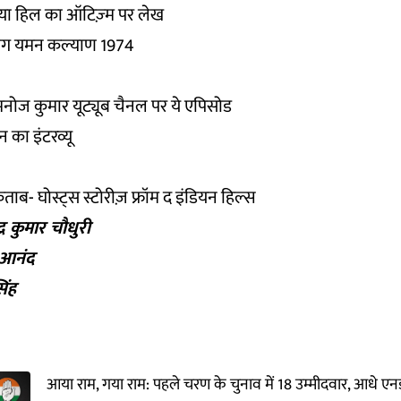
िया हिल का
ऑटिज़्म पर लेख
ाग यमन कल्याण 1974
 मनोज कुमार यूट्यूब चैनल पर ये
एपिसोड
ीन का
इंटरव्यू
किताब-
घोस्ट्स स्टोरीज़ फ्रॉम द इंडियन हिल्स
ेंद्र कुमार चौधुरी
ष आनंद
िंह
आया राम, गया राम: पहले चरण के चुनाव में 18 उम्मीदवार, आधे एनड