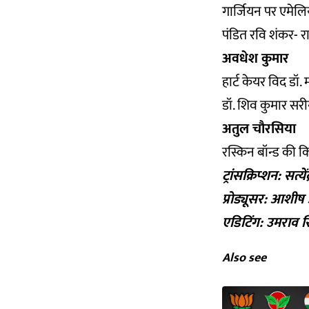
गार्जियन पर एमेल
पंडित रवि शंकर-
र
अवधेश कुमार
हार्ट केयर विद डॉ.
डॉ. शिव कुमार सर
अतुल चौरसिया
रस्किन बॉन्ड की 
ट्रांसक्रिप्शन: सत्य
प्रोड्यूसर: आशी
एडिटिंग: उमराव स
Also see