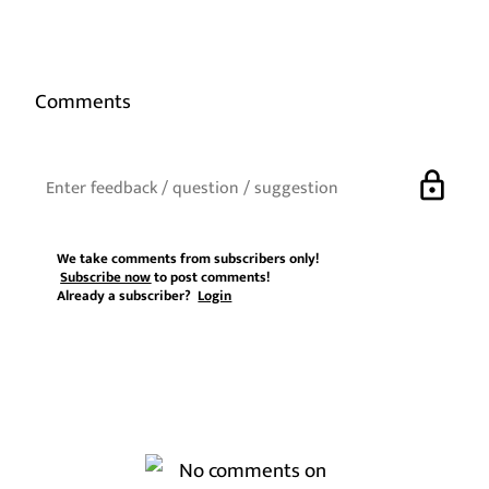
Comments
lock
We take comments from subscribers only!
Subscribe now
to post comments!
Already a subscriber?
Login