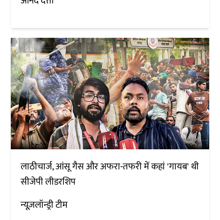
आनंद दत्ता
लाठीचार्ज, आंसू गैस और अफरा-तफरी में कहां 'गायब' थी
सीजेपी लीडरशिप
न्यूज़लॉन्ड्री टीम