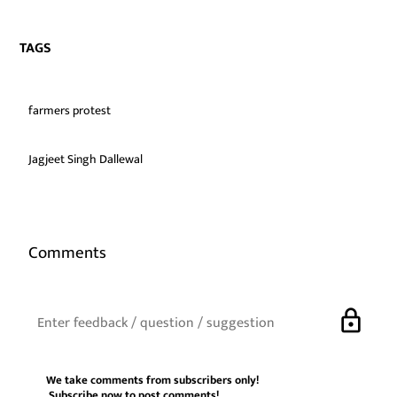
TAGS
farmers protest
Jagjeet Singh Dallewal
Comments
lock
We take comments from subscribers only!
Subscribe now
to post comments!