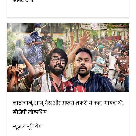
आनंद दत्ता
लाठीचार्ज, आंसू गैस और अफरा-तफरी में कहां 'गायब' थी
सीजेपी लीडरशिप
न्यूज़लॉन्ड्री टीम