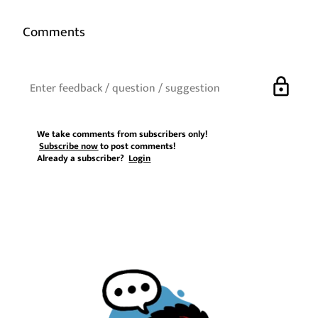
Comments
lock
We take comments from subscribers only!
Subscribe now
to post comments!
Already a subscriber?
Login