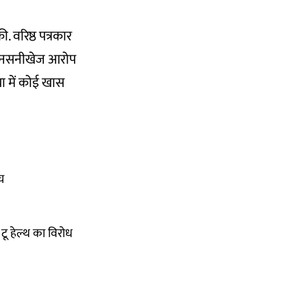
. वरिष्ठ पत्रकार
 और सनसनीखेज आरोप
ा में कोई खास
च
टू हेल्थ का विरोध