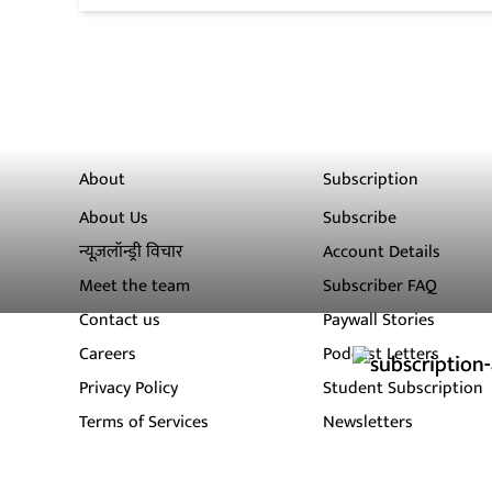
About
Subscription
About Us
Subscribe
न्यूज़लॉन्ड्री विचार
Account Details
Meet the team
Subscriber FAQ
Contact us
Paywall Stories
Careers
Podcast Letters
Privacy Policy
Student Subscription
Terms of Services
Newsletters