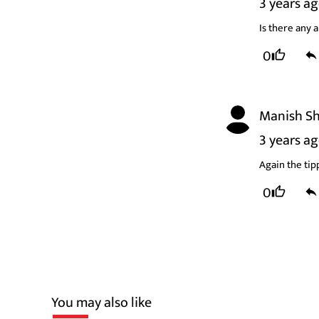
3 years a
Is there any 
0
Manish S
3 years a
Again the tip
0
You may also like