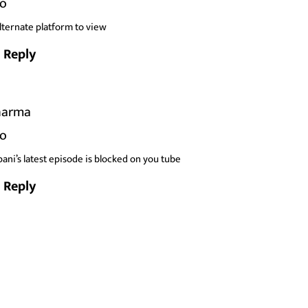
go
alternate platform to view
Reply
harma
go
pani’s latest episode is blocked on you tube
Reply