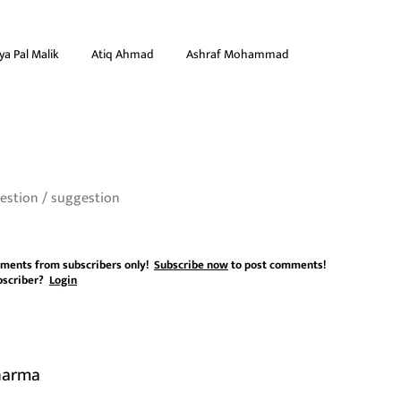
ya Pal Malik
Atiq Ahmad
Ashraf Mohammad
ments from subscribers only!
Subscribe now
to post comments!
bscriber?
Login
harma