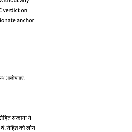
 without any
C verdict on
sionate anchor
स्वस्थ आलोचनाएं.
 "रोहित सरदाना ने
ि थे. रोहित को लोग