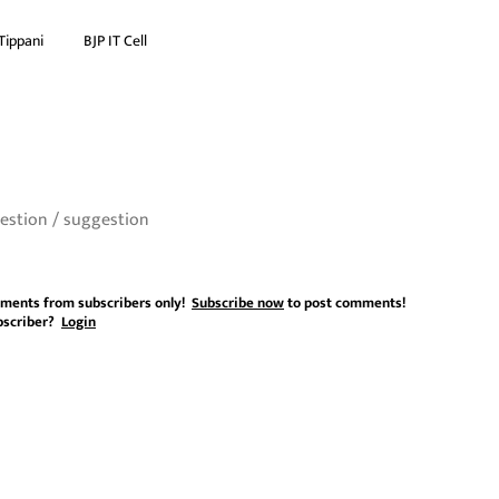
Tippani
BJP IT Cell
ments from subscribers only!
Subscribe now
to post comments!
bscriber?
Login