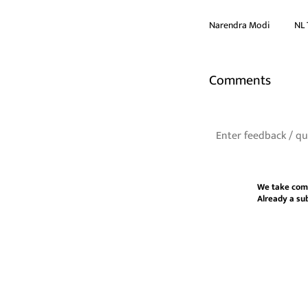
Narendra Modi
NL 
Comments
We take com
Already a su