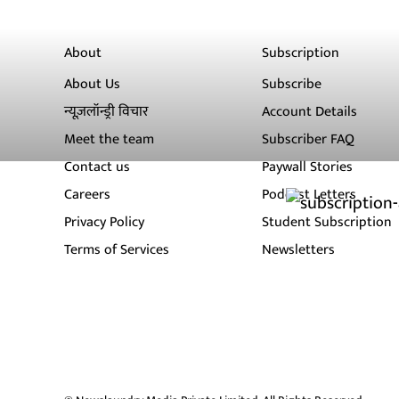
About
Subscription
About Us
Subscribe
न्यूज़लॉन्ड्री विचार
Account Details
Meet the team
Subscriber FAQ
Contact us
Paywall Stories
Careers
Podcast Letters
Privacy Policy
Student Subscription
Terms of Services
Newsletters