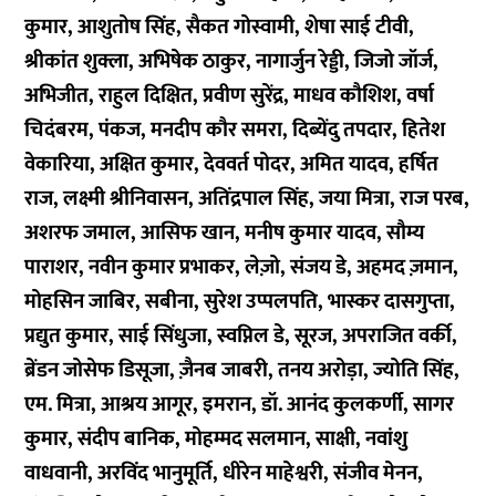
कुमार, आशुतोष सिंह, सैकत गोस्वामी, शेषा साई टीवी,
श्रीकांत शुक्ला, अभिषेक ठाकुर, नागार्जुन रेड्डी, जिजो जॉर्ज,
अभिजीत, राहुल दिक्षित, प्रवीण सुरेंद्र, माधव कौशिश, वर्षा
चिदंबरम, पंकज, मनदीप कौर समरा, दिब्येंदु तपदार, हितेश
वेकारिया, अक्षित कुमार, देववर्त पोदर, अमित यादव, हर्षित
राज, लक्ष्मी श्रीनिवासन, अतिंद्रपाल सिंह, जया मित्रा, राज परब,
अशरफ जमाल, आसिफ खान, मनीष कुमार यादव, सौम्य
पाराशर, नवीन कुमार प्रभाकर, लेज़ो, संजय डे, अहमद ज़मान,
मोहसिन जाबिर, सबीना, सुरेश उप्पलपति, भास्कर दासगुप्ता,
प्रद्युत कुमार, साई सिंधुजा, स्वप्निल डे, सूरज, अपराजित वर्की,
ब्रेंडन जोसेफ डिसूजा, ज़ैनब जाबरी, तनय अरोड़ा, ज्योति सिंह,
एम. मित्रा, आश्रय आगूर, इमरान, डॉ. आनंद कुलकर्णी, सागर
कुमार, संदीप बानिक, मोहम्मद सलमान, साक्षी, नवांशु
वाधवानी, अरविंद भानुमूर्ति, धीरेन माहेश्वरी, संजीव मेनन,