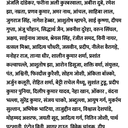
अंजलि दांडेकर, फरीना अली कुरबरवाला, अबीरा दुबे, रमेश
झा, नम्रता, प्रणव कुमार, अमर नाथ, आंचल, साहिबा लाल,
जुगराज सिंह, नागेश हेब्बर, आशुतोष म्हापने, साई कृष्णा, दीपम
गुप्ता, अंजू चौहान, सिद्धार्थ जैन, अवनीश दुरेहा, वरुन सिंघल,
अक्षय, साईनाथ जाधव, श्रेयस सिंह, रंजीत समद, विनी नायर,
वत्सल मिश्रा, आदित्य चौधरी, जसवीन, प्रदीप, नीलेश वैरागड़े,
मनोहर राज, तान्या धीर, शालीन कुमार शर्मा, प्रशांत
कल्वापल्ले, आशुतोष झा, आरोन डिसूजा, शक्ति वर्मा, संयुक्ता,
पंत, अश्विनी, फिरदौस कुरैशी, सोहम जोशी, अंकिता बॉस्को,
अर्जुन कलूरी, रोहित शर्मा, बेट्टी राचेल मैथ्यू, सुशांत टुडू, प्रदीप
कुमार पुनिया, दिलीप कुमार यादव, नेहा खान, ओंकार , वंदना
भल्ला, सुरेंद्र कुमार, संजय चाको, अब्दुल्ला, आयुष गर्ग, मुकर्रम
सुल्तान, अभिषेक भाटिया, ताजुद्दीन खान, विश्वास देशपांडे,
मोहम्मद अशरफ, जयती सूद, आदित्य गर्ग, नितिन जोशी, पार्थ
पटशानी, एंटोन विनी, सागर राउत, विवेक चांडक, दीप