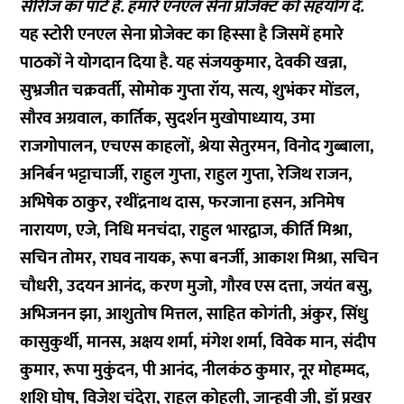
सीरीज का पार्ट है. हमारे एनएल सेना प्रोजेक्ट को
सहयोग
दें.
यह स्टोरी एनएल सेना प्रोजेक्ट का हिस्सा है जिसमें हमारे
पाठकों ने योगदान दिया है. यह संजयकुमार, देवकी खन्ना,
सुभ्रजीत चक्रवर्ती, सोमोक गुप्ता रॉय, सत्य, शुभंकर मोंडल,
सौरव अग्रवाल, कार्तिक, सुदर्शन मुखोपाध्याय, उमा
राजगोपालन, एचएस काहलों, श्रेया सेतुरमन, विनोद गुब्बाला,
अनिर्बन भट्टाचार्जी, राहुल गुप्ता, राहुल गुप्ता, रेजिथ राजन,
अभिषेक ठाकुर, रथींद्रनाथ दास, फरजाना हसन, अनिमेष
नारायण, एजे, निधि मनचंदा, राहुल भारद्वाज, कीर्ति मिश्रा,
सचिन तोमर, राघव नायक, रूपा बनर्जी, आकाश मिश्रा, सचिन
चौधरी, उदयन आनंद, करण मुजो, गौरव एस दत्ता, जयंत बसु,
अभिजनन झा, आशुतोष मित्तल, साहित कोगंती, अंकुर, सिंधु
कासुकुर्थी, मानस, अक्षय शर्मा, मंगेश शर्मा, विवेक मान, संदीप
कुमार, रूपा मुकुंदन, पी आनंद, नीलकंठ कुमार, नूर मोहम्मद,
शशि घोष, विजेश चंदेरा, राहुल कोहली, जान्हवी जी, डॉ प्रखर