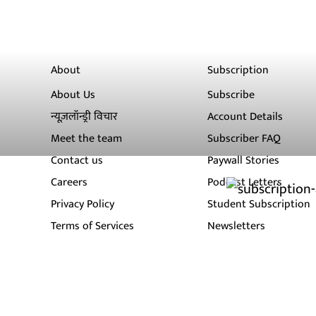
About
Subscription
About Us
Subscribe
न्यूज़लॉन्ड्री विचार
Account Details
Meet the team
Subscriber FAQ
Contact us
Paywall Stories
Careers
Podcast Letters
Privacy Policy
Student Subscription
Terms of Services
Newsletters