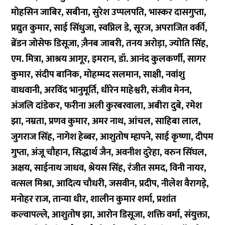
मोहसिन जाबिर, सबीना, सुरेश उप्पलपति, भास्कर दासगुप्ता,
प्रद्युत कुमार, साई सिंधुजा, स्वप्निल डे, सूरज, अपराजित वर्की,
ब्रेंडन जोसेफ डिसूजा, ज़ैनब जाबरी, तनय अरोड़ा, ज्योति सिंह,
एम. मित्रा, आश्रय आगूर, इमरान, डॉ. आनंद कुलकर्णी, सागर
कुमार, संदीप बानिक, मोहम्मद सलमान, साक्षी, नवांशु
वाधवानी, अरविंद भानुमूर्ति, धीरेन माहेश्वरी, संजीव मेनन,
अंजलि दांडेकर, फरीना अली कुरबरवाला, अबीरा दुबे, रमेश
झा, नम्रता, प्रणव कुमार, अमर नाथ, आंचल, साहिबा लाल,
जुगराज सिंह, नागेश हेब्बर, आशुतोष म्हापने, साई कृष्णा, दीपम
गुप्ता, अंजू चौहान, सिद्धार्थ जैन, अवनीश दुरेहा, वरुन सिंघल,
अक्षय, साईनाथ जाधव, श्रेयस सिंह, रंजीत समद, विनी नायर,
वत्सल मिश्रा, आदित्य चौधरी, जसवीन, प्रदीप, नीलेश वैरागड़े,
मनोहर राज, तान्या धीर, शालीन कुमार शर्मा, प्रशांत
कल्वापल्ले, आशुतोष झा, आरोन डिसूजा, शक्ति वर्मा, संयुक्ता,