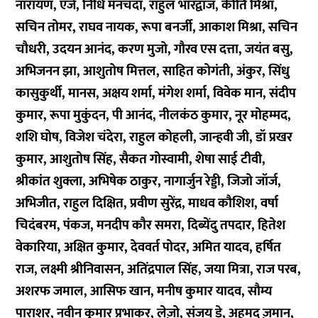
नारायण, एजे, निधि मनचंदा, राहुल भारद्वाज, कीर्ति मिश्रा,
सचिन तोमर, राघव नायक, रूपा बनर्जी, आकाश मिश्रा, सचिन
चौधरी, उदयन आनंद, करण मुजो, गौरव एस दत्ता, जयंत बसु,
अभिजनन झा, आशुतोष मित्तल, साहित कोगंती, अंकुर, सिंधु
कासुकुर्थी, मानस, अक्षय शर्मा, मंगेश शर्मा, विवेक मान, संदीप
कुमार, रूपा मुकुंदन, पी आनंद, नीलकंठ कुमार, नूर मोहम्मद,
शशि घोष, विजेश चंदेरा, राहुल कोहली, जान्हवी जी, डॉ प्रखर
कुमार, आशुतोष सिंह, सैकत गोस्वामी, शेषा साई टीवी,
श्रीकांत शुक्ला, अभिषेक ठाकुर, नागार्जुन रेड्डी, जिजो जॉर्ज,
अभिजीत, राहुल दिक्षित, प्रवीण सुरेंद्र, माधव कौशिश, वर्षा
चिदंबरम, पंकज, मनदीप कौर समरा, दिब्येंदु तपदार, हितेश
वेकारिया, अक्षित कुमार, देववर्त पोदर, अमित यादव, हर्षित
राज, लक्ष्मी श्रीनिवासन, अतिंद्रपाल सिंह, जया मित्रा, राज परब,
अशरफ जमाल, आसिफ खान, मनीष कुमार यादव, सौम्य
पाराशर, नवीन कुमार प्रभाकर, लेज़ो, संजय डे, अहमद ज़मान,