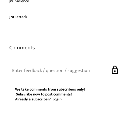
jnu violence
JNU attack
Comments
lock
We take comments from subscribers only!
Subscribe now
to post comments!
Already a subscriber?
Login