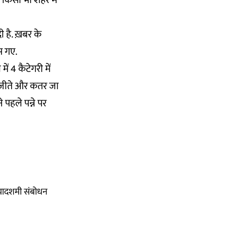
े किसी भी शहर में
 है. ख़बर के
लस गए.
ं 4 कैटेगरी में
ल जीते और कतर जा
 पहले पन्ने पर
िजयादशमी संबोधन