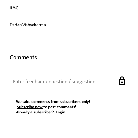
IIMC
Dadan Vishvakarma
Comments
lock
We take comments from subscribers only!
Subscribe now
to post comments!
Already a subscriber?
Login