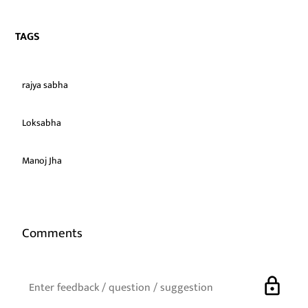
TAGS
rajya sabha
Loksabha
Manoj Jha
Comments
lock