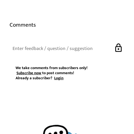
Comments
lock
We take comments from subscribers only!
Subscribe now
to post comments!
Already a subscriber?
Login