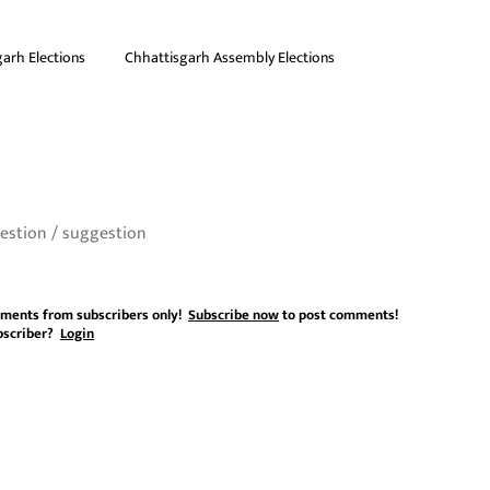
arh Elections
Chhattisgarh Assembly Elections
ments from subscribers only!
Subscribe now
to post comments!
bscriber?
Login