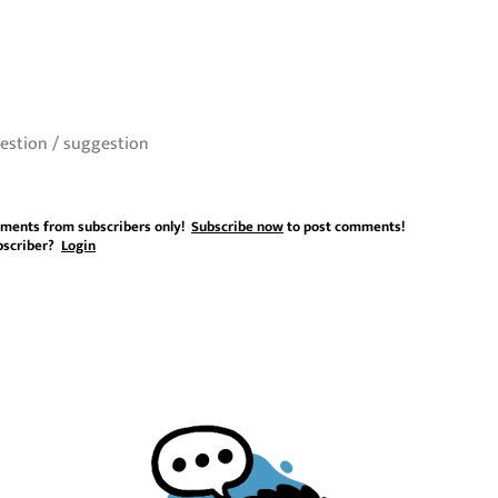
ments from subscribers only!
Subscribe now
to post comments!
bscriber?
Login