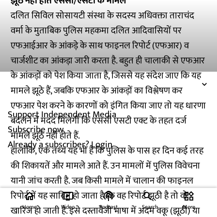
झूठे नहीं होते एससी/एसटी के मामले
दलित सिविल सोसायटी संस्था के सदस्य अधिवक्ता ताराचंद
वर्मा के मुताबिक पुलिस महकमा दलित आदिवासियों पर
एफआईआर के आंकड़े के साथ फाइनल रिपोर्ट (एफआर) व
चार्जशीट का आंकड़ा जारी करता है. बहुत ही चालाकी से एफआर
के आंकड़ों को पेश किया जाता है, जिससे यह संदेश जाए कि यह
मामले झूठे हैं, जबकि एफआर के आंकड़ों का विश्लेषण कर
एफआर पेश करने के कारणों को इंगित किया जाए तो यह धारणा
Support Independent Media
बदलने में मदद मिलेगी कि एससी एसटी एक्ट के तहत दर्ज
Subscribe now
मामले झूठे नहीं होते हैं.
Already a subscriber?
Login
हालांकि, एक तथ्य यह भी है कि पुलिस के पास हर दिन कई तरह
की शिकायतें और मामले आते हैं. उन मामलों में पुलिस विवेचना
यानी जांच करती है. जब किसी मामले में चालान की फाइनल
रिपोर्ट में यह साबित हो जाता है कि वह रिपोर्ट झूठी है तो वो
home
ondemand_video
podcasts
widgets
Home
Video
Podcast
Search
More
खारिज हो जाती है. इसे दस्तावेजी भाषा में अदम वकू (झूठी) या