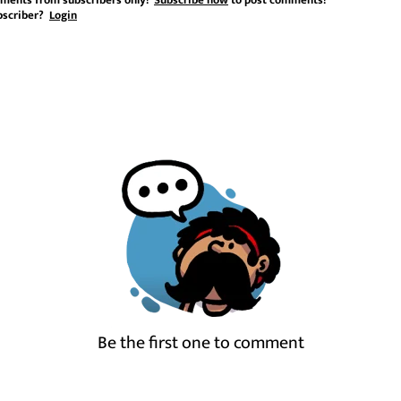
ments from subscribers only!
Subscribe now
to post comments!
bscriber?
Login
Be the first one to comment