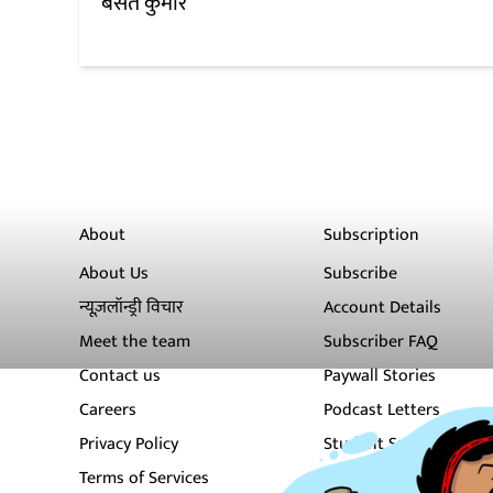
बसंत कुमार
About
Subscription
About Us
Subscribe
न्यूज़लॉन्ड्री विचार
Account Details
Meet the team
Subscriber FAQ
Contact us
Paywall Stories
Careers
Podcast Letters
Privacy Policy
Student Subscription
Terms of Services
Newsletters