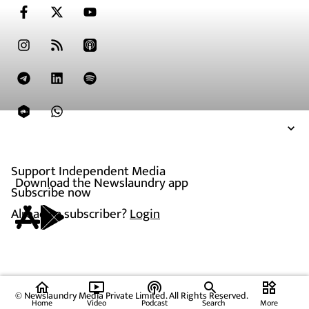
Support Independent Media
Download the Newslaundry app
Subscribe now
Already a subscriber?
Login
home
ondemand_video
podcasts
widgets
© Newslaundry Media Private Limited. All Rights Reserved.
Home
Video
Podcast
Search
More