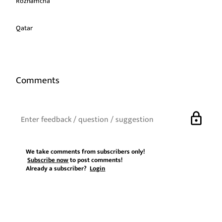
Roznamcha
Qatar
Comments
lock
We take comments from subscribers only!
Subscribe now
to post comments!
Already a subscriber?
Login