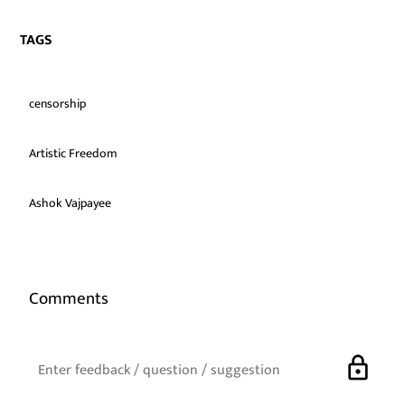
TAGS
censorship
Artistic Freedom
Ashok Vajpayee
Comments
lock