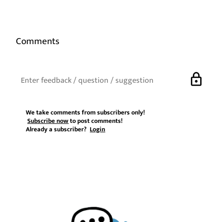
Comments
lock
We take comments from subscribers only!
Subscribe now
to post comments!
Already a subscriber?
Login