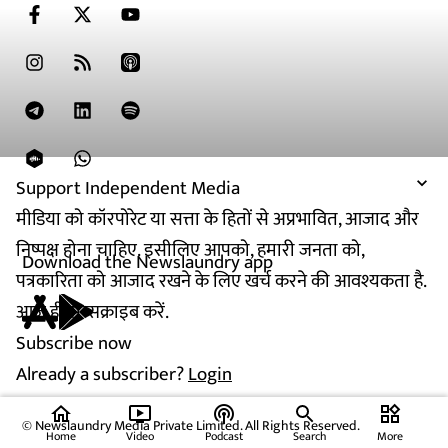
Support Independent Media
मीडिया को कॉरपोरेट या सत्ता के हितों से अप्रभावित, आजाद और
निष्पक्ष होना चाहिए. इसीलिए आपको, हमारी जनता को,
Download the Newslaundry app
पत्रकारिता को आजाद रखने के लिए खर्च करने की आवश्यकता है.
आज ही सब्सक्राइब करें.
Subscribe now
Already a subscriber?
Login
home
ondemand_video
podcasts
widgets
© Newslaundry Media Private Limited. All Rights Reserved.
Home
Video
Podcast
Search
More