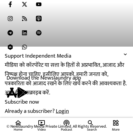
Support Independent Media
मीडिया को कॉरपोरेट या सत्ता के हितों से अप्रभावित, आजाद और
निष्पक्ष होना चाहिए. इसीलिए आपको, हमारी जनता को,
Download the Newslaundry app
पत्रकारिता को आजाद रखने के लिए खर्च करने की आवश्यकता है.
आज ही सब्सक्राइब करें.
Subscribe now
Already a subscriber?
Login
home
ondemand_video
podcasts
widgets
© Newslaundry Media Private Limited. All Rights Reserved.
Home
Video
Podcast
Search
More