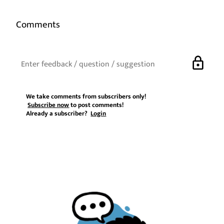
Comments
lock
We take comments from subscribers only!
Subscribe now
to post comments!
Already a subscriber?
Login