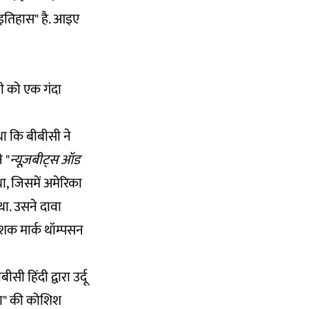
 इतिहास" है. आइए
ी को एक गंदा
ा कि बीबीसी ने
 "
न्यूज़बीट्स ऑड
ा, जिसमें अमेरिका
था. उसने दावा
ेशक मार्क थॉम्पसन
बीसी हिंदी द्वारा उर्दू
करण" की कोशिश