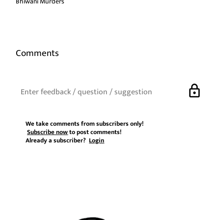
Bhiwani Murders
Comments
lock
We take comments from subscribers only!
Subscribe now
to post comments!
Already a subscriber?
Login