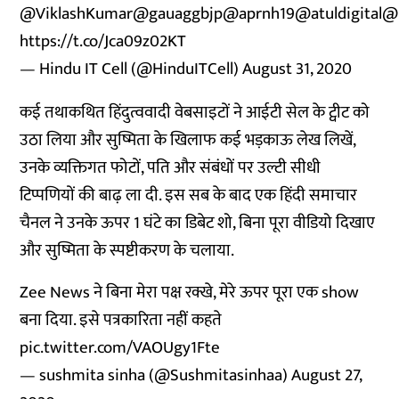
@ViklashKumar
@gauaggbjp
@aprnh19
@atuldigital
@
https://t.co/Jca09z02KT
— Hindu IT Cell (@HinduITCell)
August 31, 2020
कई तथाकथित हिंदुत्ववादी वेबसाइटों ने आईटी सेल के ट्वीट को
उठा लिया और सुष्मिता के खिलाफ कई भड़काऊ लेख लिखें,
उनके व्यक्तिगत फोटों, पति और संबंधों पर उल्टी सीधी
टिप्पणियों की बाढ़ ला दी. इस सब के बाद एक हिंदी समाचार
चैनल ने उनके ऊपर 1 घंटे का डिबेट शो, बिना पूरा वीडियो दिखाए
और सुष्मिता के स्पष्टीकरण के चलाया.
Zee News ने बिना मेरा पक्ष रक्खे, मेरे ऊपर पूरा एक show
बना दिया. इसे पत्रकारिता नहीं कहते
pic.twitter.com/VAOUgy1Fte
— sushmita sinha (@Sushmitasinhaa)
August 27,