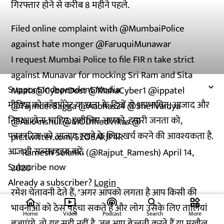
गिरफ्तार होने से करीब 8 महीने पहले.
Filed online complaint with
@MumbaiPolice
against hate monger
@FaruquiMunawar
I request Mumbai Police to file FIR n take strict
against Munavar for mocking Sri Ram and Sita
Support Independent Media
Maata
@CyberDost
@MahaCyber1
@ippatel
मीडिया को कॉरपोरेट या सत्ता के हितों से अप्रभावित, आजाद और
@TajinderBagga
@Aabhas24
@ShefVaidya
निष्पक्ष होना चाहिए. इसीलिए आपको, हमारी जनता को,
@AskAnshul
@MODIfiedVikas
@
पत्रकारिता को आजाद रखने के लिए खर्च करने की आवश्यकता है.
pic.twitter.com/52O8AkJP4R
आज ही सब्सक्राइब करें.
— Ramesh Solanki (@Rajput_Ramesh)
April 14,
Subscribe now
2020
Already a subscriber?
Login
रमेश चेतावनी देते हैं, "अगर आपको लगता है आप किसी की
home
ondemand_video
podcasts
widgets
भावनाओं को ठेस पहुंचा सकते हैं और लोग उसके लिए तालियां
Home
Video
Podcast
Search
More
बजाएंगे, तो यह सही नहीं है. जब आप बेज्जती करते हैं या मखौल