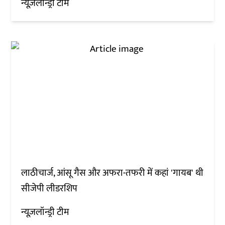
न्यूज़लॉन्ड्री टीम
लाठीचार्ज, आंसू गैस और अफरा-तफरी में कहां 'गायब' थी
सीजेपी लीडरशिप
न्यूज़लॉन्ड्री टीम