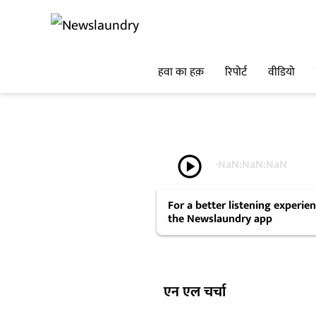
हवा का हक़
रिपोर्ट
वीडियो
play_circle
-
NaN:NaN:NaN
For a better listening experi
the Newslaundry app
एन एल चर्चा