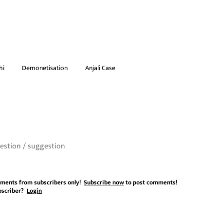
hi
Demonetisation
Anjali Case
ments from subscribers only!
Subscribe now
to post comments!
bscriber?
Login