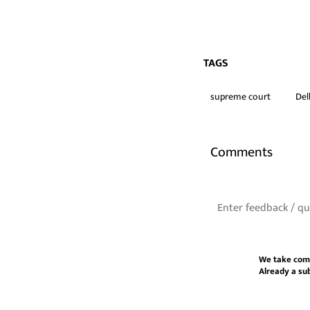
TAGS
supreme court
Del
Comments
We take com
Already a su